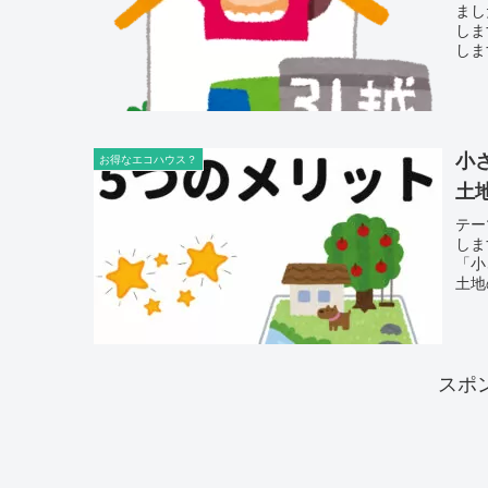
まし
しま
しま
小
お得なエコハウス？
土
テー
しま
「小
土地
に優
スポ