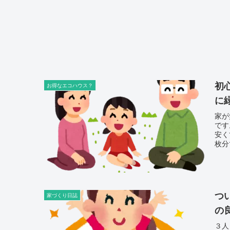
初
お得なエコハウス？
に
家が
です
安く
枚分
がで
つ
家づくり日誌
の
３人