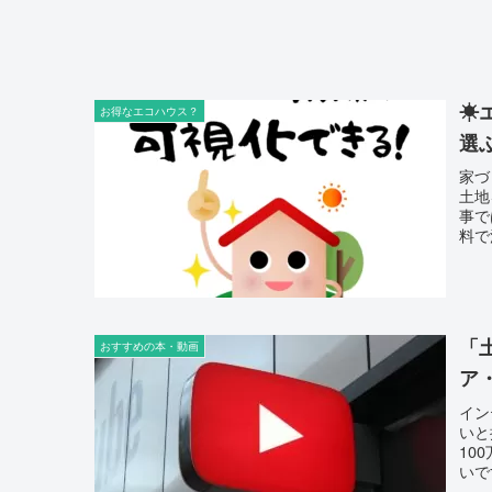
☀
お得なエコハウス？
選
家づ
土地
事で
料で
「
おすすめの本・動画
ア
イン
いと
10
いで