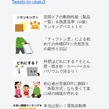
Tweets by ukalu3
玄関ドアの断熱性能（製品
一覧）＆熱貫流率（U値）
ランキングベスト１０
「ティフトン芝」による初
めての外構DIY☆天然芝生
の庭作り日記
外壁はどれにする？そとん
壁・焼き杉・スーパーガル
バリウムで決まり！
初心者が芝庭DIYに挑戦！
「鳥取方式」なら安くて楽
に緑の絨毯が作れる
本当は安い！電気自動車