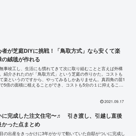
心者が芝庭DIYに挑戦！「鳥取方式」なら安くて楽
緑の絨毯が作れる
無事竣工し、生活にも慣れてきて次に取り組むことと言えば外構
。紹介されたのが「鳥取方式」という芝庭の作りかた。コストも
て楽というのですから、やってみるしかありません。真四角の苗1
で5倍の面積に植えることができ、コストも5分の１に抑えること
きます
2021.09.17
いに完成した注文住宅〜♬ 引き渡し、引越し直後
良かった点まとめ
目の出産をきっかけに3年がかりで動いていた自邸がついに完成し