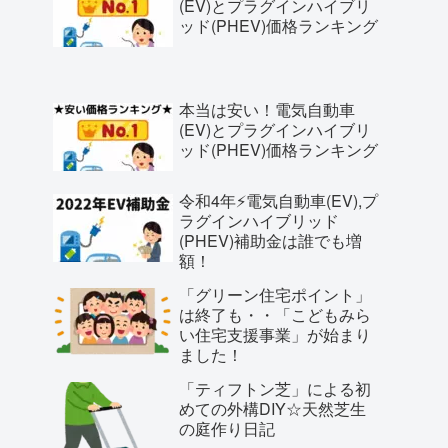
(EV)とプラグインハイブリ
ッド(PHEV)価格ランキング
本当は安い！電気自動車
(EV)とプラグインハイブリ
ッド(PHEV)価格ランキング
令和4年⚡️電気自動車(EV),プ
ラグインハイブリッド
(PHEV)補助金は誰でも増
額！
「グリーン住宅ポイント」
は終了も・・「こどもみら
い住宅支援事業」が始まり
ました！
「ティフトン芝」による初
めての外構DIY☆天然芝生
の庭作り日記