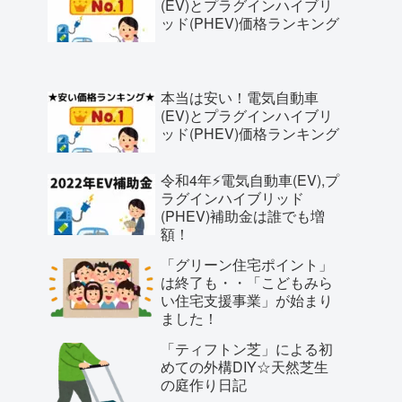
(EV)とプラグインハイブリ
ッド(PHEV)価格ランキング
本当は安い！電気自動車
(EV)とプラグインハイブリ
ッド(PHEV)価格ランキング
令和4年⚡️電気自動車(EV),プ
ラグインハイブリッド
(PHEV)補助金は誰でも増
額！
「グリーン住宅ポイント」
は終了も・・「こどもみら
い住宅支援事業」が始まり
ました！
「ティフトン芝」による初
めての外構DIY☆天然芝生
の庭作り日記