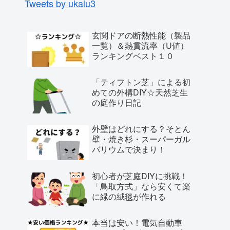
Tweets by ukalu3
玄関ドアの断熱性能（製品
一覧）＆熱貫流率（U値）
ランキングベスト１０
「ティフトン芝」による初
めての外構DIY☆天然芝生
の庭作り日記
外壁はどれにする？そとん
壁・焼き杉・スーパーガル
バリウムで決まり！
初心者が芝庭DIYに挑戦！
「鳥取方式」なら安くて楽
に緑の絨毯が作れる
本当は安い！電気自動車