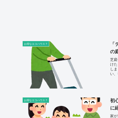
「
お得なエコハウス？
の
芝庭
けた
しま
い、
がで
初
お得なエコハウス？
に
家が