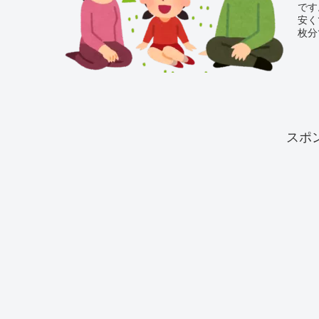
です
安く
枚分
がで
スポ