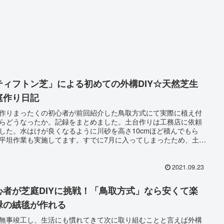
ティフトン芝」による初めての外構DIY☆天然芝生
庭作り日記
作りまったくの初心者が前回紹介した鳥取方式にて実際に植え付
らどうなったか。記録をまとめました。土台作りは工務店に依頼
した。水はけが良くなるように川砂を高さ10cmほど積んでもら
平坦作業も実施してます。すでに7月に入ってしまったため、土台
きた次の日に芝植え作業を計画しました。
2021.09.23
心者が芝庭DIYに挑戦！「鳥取方式」なら安くて楽
緑の絨毯が作れる
無事竣工し、生活にも慣れてきて次に取り組むことと言えば外構