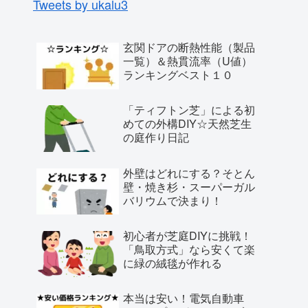
Tweets by ukalu3
玄関ドアの断熱性能（製品
一覧）＆熱貫流率（U値）
ランキングベスト１０
「ティフトン芝」による初
めての外構DIY☆天然芝生
の庭作り日記
外壁はどれにする？そとん
壁・焼き杉・スーパーガル
バリウムで決まり！
初心者が芝庭DIYに挑戦！
「鳥取方式」なら安くて楽
に緑の絨毯が作れる
本当は安い！電気自動車