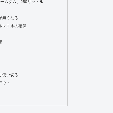
ホームダム」250リットル
が無くなる
ルレス水の確保
置
り使い切る
アウト