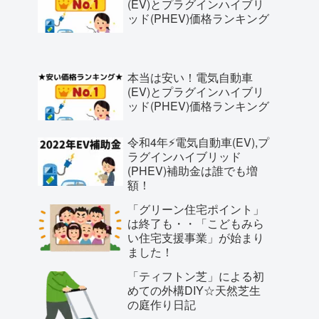
(EV)とプラグインハイブリ
ッド(PHEV)価格ランキング
本当は安い！電気自動車
(EV)とプラグインハイブリ
ッド(PHEV)価格ランキング
令和4年⚡️電気自動車(EV),プ
ラグインハイブリッド
(PHEV)補助金は誰でも増
額！
「グリーン住宅ポイント」
は終了も・・「こどもみら
い住宅支援事業」が始まり
ました！
「ティフトン芝」による初
めての外構DIY☆天然芝生
の庭作り日記